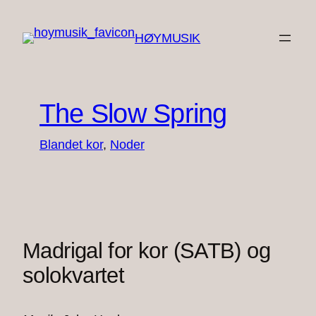
Spring
til
HØYMUSIK
indhold
The Slow Spring
Blandet kor
, 
Noder
Madrigal for kor (SATB) og
solokvartet