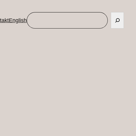
Søg
takt
English