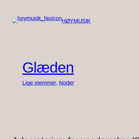
Spring
til
HØYMUSIK
indhold
Glæden
Lige stemmer
, 
Noder