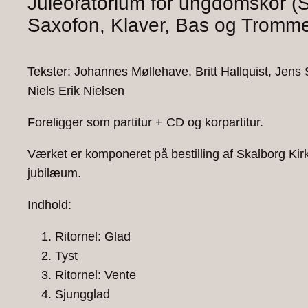
Juleoratorium for ungdomskor (S
Saxofon, Klaver, Bas og Tromm
Tekster: Johannes Møllehave, Britt Hallquist, Jen
Niels Erik Nielsen
Foreligger som partitur + CD og korpartitur.
Værket er komponeret på bestilling af Skalborg Kirk
jubilæum.
Indhold:
Ritornel: Glad
Tyst
Ritornel: Vente
Sjungglad