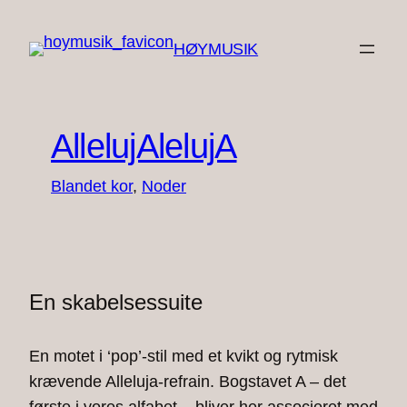
Spring
til
HØYMUSIK
indhold
AllelujAlelujA
Blandet kor
, 
Noder
En skabelsessuite
En motet i ‘pop’-stil med et kvikt og rytmisk
krævende Alleluja-refrain. Bogstavet A – det